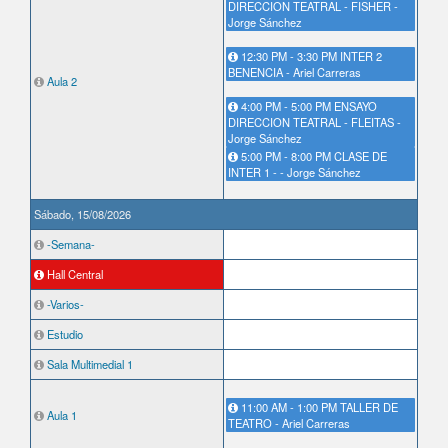
DIRECCION TEATRAL - FISHER -
Jorge Sánchez
12:30 PM - 3:30 PM INTER 2
BENENCIA - Ariel Carreras
Aula 2
4:00 PM - 5:00 PM ENSAYO
DIRECCION TEATRAL - FLEITAS -
Jorge Sánchez
5:00 PM - 8:00 PM CLASE DE
INTER 1 - - Jorge Sánchez
Sábado, 15/08/2026
-Semana-
Hall Central
-Varios-
Estudio
Sala Multimedial 1
11:00 AM - 1:00 PM TALLER DE
Aula 1
TEATRO - Ariel Carreras