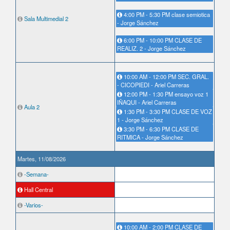
4:00 PM - 5:30 PM clase semiotica
Sala Multimedial 2
- Jorge Sánchez
6:00 PM - 10:00 PM CLASE DE
REALIZ. 2 - Jorge Sánchez
10:00 AM - 12:00 PM SEC. GRAL.
- CICOPIEDI - Ariel Carreras
12:00 PM - 1:30 PM ensayo voz 1
IÑAQUI - Ariel Carreras
Aula 2
1:30 PM - 3:30 PM CLASE DE VOZ
1 - Jorge Sánchez
3:30 PM - 6:30 PM CLASE DE
RITMICA - Jorge Sánchez
Martes, 11/08/2026
-Semana-
Hall Central
-Varios-
10:00 AM - 2:00 PM CLASE DE