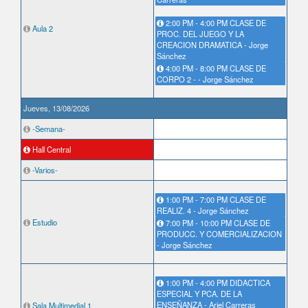
2:00 PM - 4:00 PM CLASE DE
Aula 2
PROC. DEL JUEGO Y LA
CREACION DRAMATICA - Jorge
Sánchez
4:00 PM - 8:00 PM CLASE DE
CORPO 2 - - Jorge Sánchez
Jueves, 13/08/2026
-Semana-
Hall Central
-Varios-
1:00 PM - 7:00 PM CLASE DE
REALIZ. 4 - Jorge Sánchez
Estudio
7:00 PM - 10:00 PM CLASE DE
PRODUCC. Y COMERCIALIZACION
- Jorge Sánchez
1:00 PM - 4:00 PM DIDACTICA
ESPECIAL Y PCA. DE LA
ENSEÑANZA - Ariel Carreras
Sala Multimedial 1