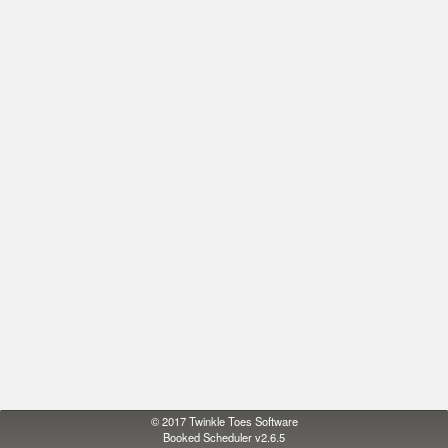
© 2017
Twinkle Toes Software
Booked Scheduler v2.6.5