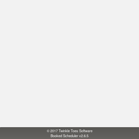
© 2017
Twinkle Toes Software
Booked Scheduler v2.6.5