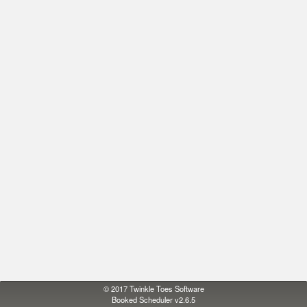
© 2017
Twinkle Toes Software
Booked Scheduler v2.6.5