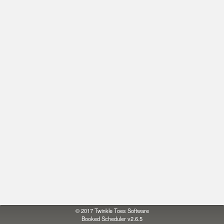
© 2017
Twinkle Toes Software
Booked Scheduler v2.6.5