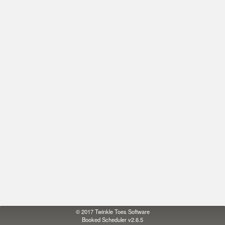
© 2017
Twinkle Toes Software
Booked Scheduler v2.6.5